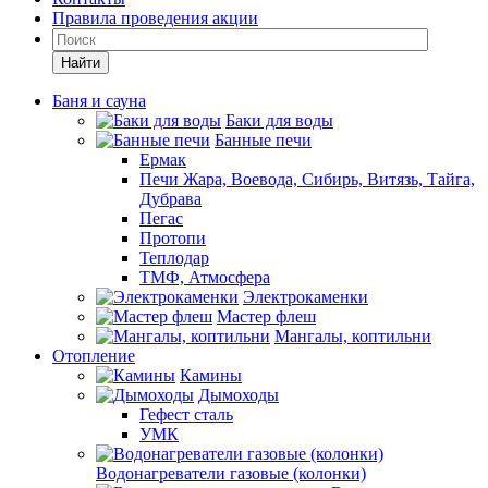
Правила проведения акции
Найти
Баня и сауна
Баки для воды
Банные печи
Ермак
Печи Жара, Воевода, Сибирь, Витязь, Тайга,
Дубрава
Пегас
Протопи
Теплодар
ТМФ, Атмосфера
Электрокаменки
Мастер флеш
Мангалы, коптильни
Отопление
Камины
Дымоходы
Гефест сталь
УМК
Водонагреватели газовые (колонки)