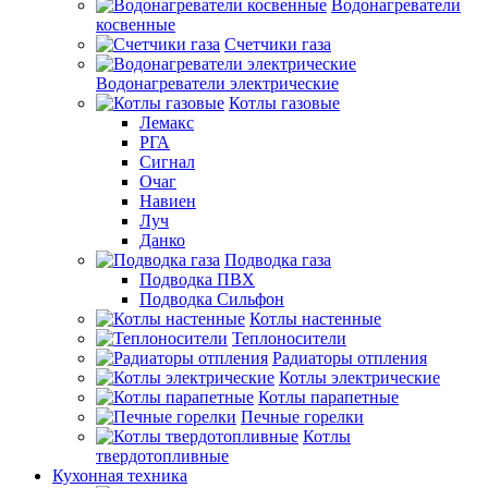
Водонагреватели
косвенные
Счетчики газа
Водонагреватели электрические
Котлы газовые
Лемакс
РГА
Сигнал
Очаг
Навиен
Луч
Данко
Подводка газа
Подводка ПВХ
Подводка Сильфон
Котлы настенные
Теплоносители
Радиаторы отпления
Котлы электрические
Котлы парапетные
Печные горелки
Котлы
твердотопливные
Кухонная техника