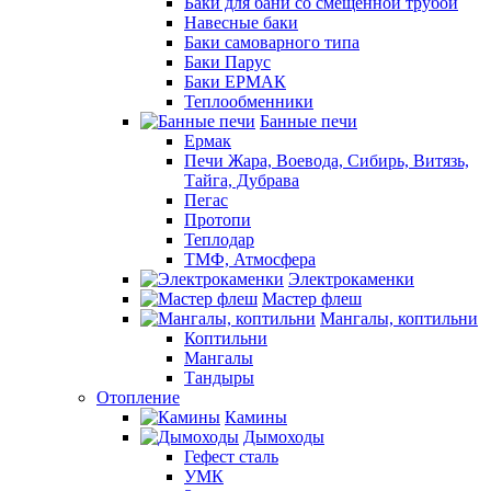
Баки для бани со смещенной трубой
Навесные баки
Баки самоварного типа
Баки Парус
Баки ЕРМАК
Теплообменники
Банные печи
Ермак
Печи Жара, Воевода, Сибирь, Витязь,
Тайга, Дубрава
Пегас
Протопи
Теплодар
ТМФ, Атмосфера
Электрокаменки
Мастер флеш
Мангалы, коптильни
Коптильни
Мангалы
Тандыры
Отопление
Камины
Дымоходы
Гефест сталь
УМК