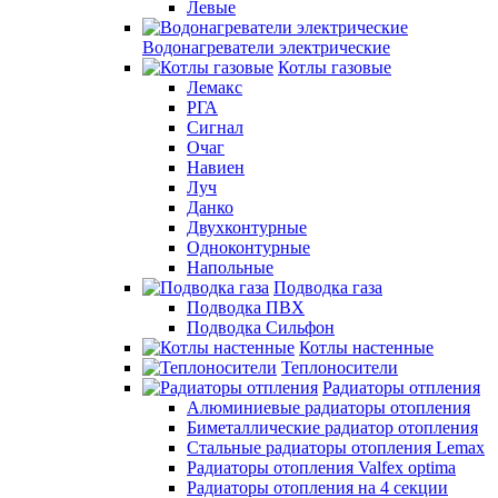
Левые
Водонагреватели электрические
Котлы газовые
Лемакс
РГА
Сигнал
Очаг
Навиен
Луч
Данко
Двухконтурные
Одноконтурные
Напольные
Подводка газа
Подводка ПВХ
Подводка Сильфон
Котлы настенные
Теплоносители
Радиаторы отпления
Алюминиевые радиаторы отопления
Биметаллические радиатор отопления
Стальные радиаторы отопления Lemax
Радиаторы отопления Valfex optima
Радиаторы отопления на 4 секции