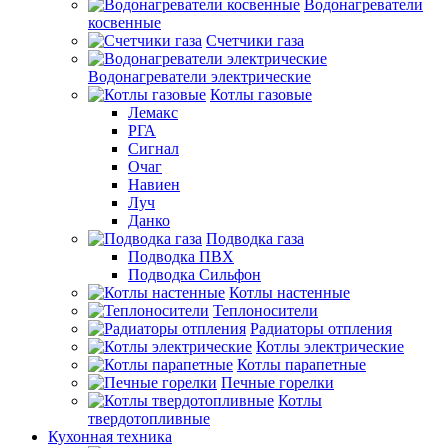
Водонагреватели
косвенные
Счетчики газа
Водонагреватели электрические
Котлы газовые
Лемакс
РГА
Сигнал
Очаг
Навиен
Луч
Данко
Подводка газа
Подводка ПВХ
Подводка Сильфон
Котлы настенные
Теплоносители
Радиаторы отпления
Котлы электрические
Котлы парапетные
Печные горелки
Котлы
твердотопливные
Кухонная техника