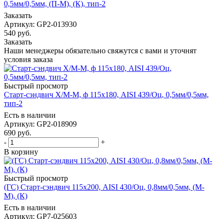
0,5мм/0,5мм, (П-М), (К), тип-2
Заказать
Артикул: GP2-013930
540
руб.
Заказать
Наши менеджеры обязательно свяжутся с вами и уточнят
условия заказа
Быстрый просмотр
Старт-сэндвич Х/М-М, ф 115х180, AISI 439/Оц, 0,5мм/0,5мм,
тип-2
Есть в наличии
Артикул: GP2-018909
690
руб.
-
+
В корзину
Быстрый просмотр
(ГС) Старт-сэндвич 115х200, AISI 430/Оц, 0,8мм/0,5мм, (М-
М), (К)
Есть в наличии
Артикул: GP7-025603