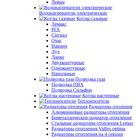
Левые
Водонагреватели электрические
Котлы газовые
Лемакс
РГА
Сигнал
Очаг
Навиен
Луч
Данко
Двухконтурные
Одноконтурные
Напольные
Подводка газа
Подводка ПВХ
Подводка Сильфон
Котлы настенные
Теплоносители
Радиаторы отпления
Алюминиевые радиаторы отопления
Биметаллические радиатор отопления
Стальные радиаторы отопления Lemax
Радиаторы отопления Valfex optima
Радиаторы отопления на 4 секции