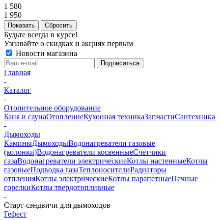
1 580
1 950
Сбросить
Будьте всегда в курсе!
Узнавайте о скидках и акциях первым
Новости магазина
Главная
-
Каталог
-
Отопительное оборудование
Баня и сауна
Отопление
Кухонная техника
Запчасти
Сантехника
-
Дымоходы
Камины
Дымоходы
Водонагреватели газовые
(колонки)
Водонагреватели косвенные
Счетчики
газа
Водонагреватели электрические
Котлы настенные
Котлы
газовые
Подводка газа
Теплоносители
Радиаторы
отпления
Котлы электрические
Котлы парапетные
Печные
горелки
Котлы твердотопливные
-
Старт-сэндвичи для дымоходов
Гефест