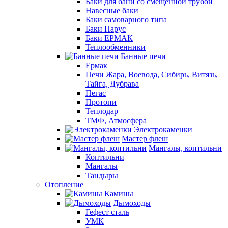
Баки для бани со смещенной трубой
Навесные баки
Баки самоварного типа
Баки Парус
Баки ЕРМАК
Теплообменники
Банные печи
Ермак
Печи Жара, Воевода, Сибирь, Витязь,
Тайга, Дубрава
Пегас
Протопи
Теплодар
ТМФ, Атмосфера
Электрокаменки
Мастер флеш
Мангалы, коптильни
Коптильни
Мангалы
Тандыры
Отопление
Камины
Дымоходы
Гефест сталь
УМК