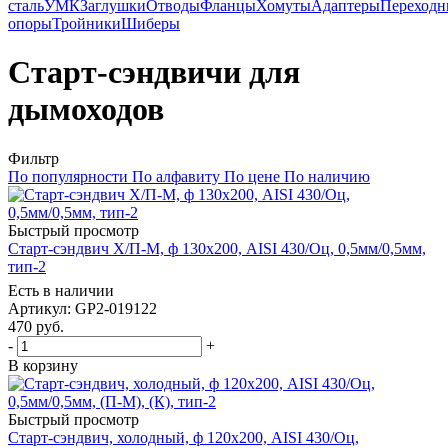
сталь
УМК
Заглушки
Отводы
Фланцы
Хомуты
Адаптеры
Переходн
опоры
Тройники
Шиберы
Старт-сэндвичи для
дымоходов
Фильтр
По популярности
По алфавиту
По цене
По наличию
Быстрый просмотр
Старт-сэндвич Х/П-М, ф 130х200, AISI 430/Оц, 0,5мм/0,5мм,
тип-2
Есть в наличии
Артикул: GP2-019122
470
руб.
-
+
В корзину
Быстрый просмотр
Старт-сэндвич, холодный, ф 120х200, AISI 430/Оц,