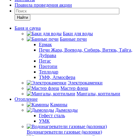
Правила проведения акции
Найти
Баня и сауна
Баки для воды
Банные печи
Ермак
Печи Жара, Воевода, Сибирь, Витязь, Тайга,
Дубрава
Пегас
Протопи
Теплодар
ТМФ, Атмосфера
Электрокаменки
Мастер флеш
Мангалы, коптильни
Отопление
Камины
Дымоходы
Гефест сталь
УМК
Водонагреватели газовые (колонки)