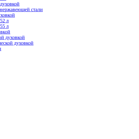
 духовкой
з нержавеющей стали
уховкой
52 л
55 л
овкой
ой духовкой
ческой духовкой
ы