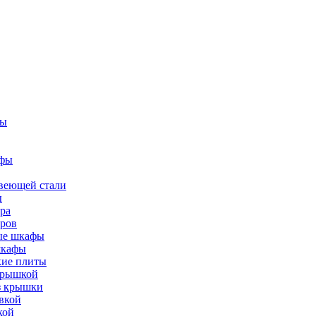
фы
афы
веющей стали
ы
ра
тров
вые шкафы
шкафы
кие плиты
 крышкой
ез крышки
вкой
кой