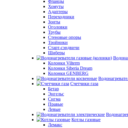
Фланцы
Хомуты
Адаптеры
Переходники
Зонты
Оголовки
Трубы
Стеновые опоры
Тройники
Старт-сэндвичи
Шиберы
Водона
Колонки Vilterm
Колонки Siberia Dream
Колонки GENBERG
Водонагревате
Счетчики газа
Бетар
Энгельс
Сигма
Правые
Левые
Водонагрев
Котлы газовые
Лемакс