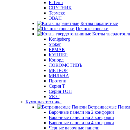
E-Term
СПУТНИК
Термекс
ЭВАН
Котлы парапетные
Печные горелки
Котлы твердотопл
Kenigsberg
Stoker
ЕРМАК
КУППЕР
Конорд
ЛОКОМОТИВЪ
МЕТЕОР
МИЛЬНА
Протопи
Серия Т
Серия ТОП
УЮТ
Кухонная техника
Встраиваемые Пане
Варочные панели на 2 конфорки
Варочные панели на 3 конфорки
Варочные панели на 4 конфорки
Черные варочные панели