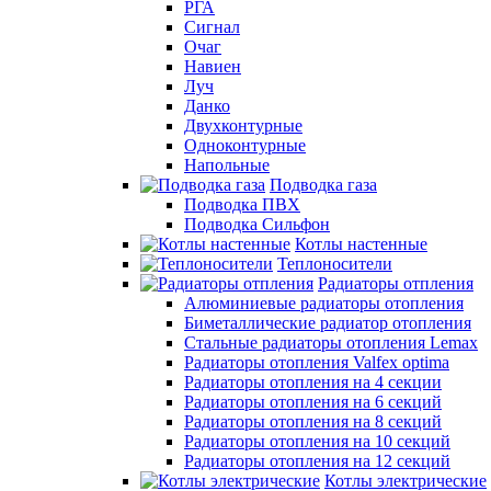
РГА
Сигнал
Очаг
Навиен
Луч
Данко
Двухконтурные
Одноконтурные
Напольные
Подводка газа
Подводка ПВХ
Подводка Сильфон
Котлы настенные
Теплоносители
Радиаторы отпления
Алюминиевые радиаторы отопления
Биметаллические радиатор отопления
Стальные радиаторы отопления Lemax
Радиаторы отопления Valfex optima
Радиаторы отопления на 4 секции
Радиаторы отопления на 6 секций
Радиаторы отопления на 8 секций
Радиаторы отопления на 10 секций
Радиаторы отопления на 12 секций
Котлы электрические