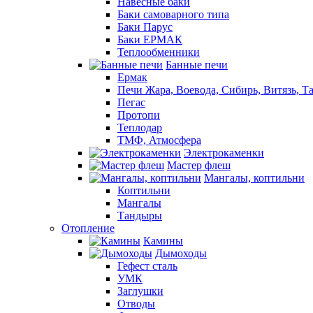
Навесные баки
Баки самоварного типа
Баки Парус
Баки ЕРМАК
Теплообменники
Банные печи
Ермак
Печи Жара, Воевода, Сибирь, Витязь, Т
Пегас
Протопи
Теплодар
ТМФ, Атмосфера
Электрокаменки
Мастер флеш
Мангалы, коптильни
Коптильни
Мангалы
Тандыры
Отопление
Камины
Дымоходы
Гефест сталь
УМК
Заглушки
Отводы